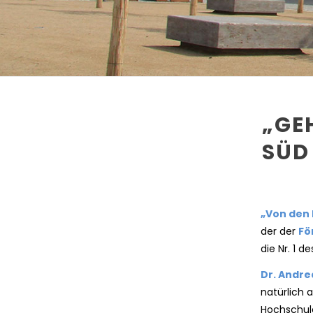
„GE
SÜD
„Von den 
der der
Fö
die Nr. 1 
Dr. Andre
natürlich 
Hochschule