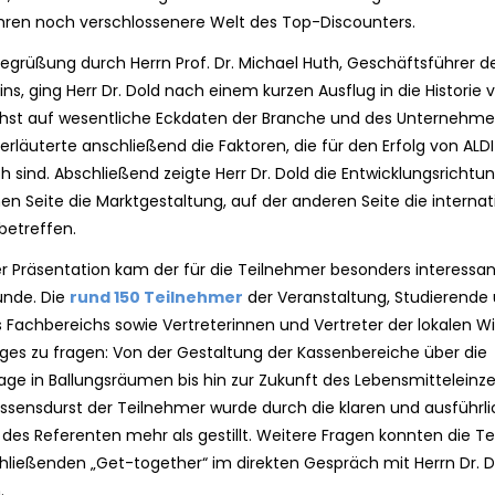
hren noch verschlossenere Welt des Top-Discounters.
egrüßung durch Herrn Prof. Dr. Michael Huth, Geschäftsführer d
ins, ging Herr Dr. Dold nach einem kurzen Ausflug in die Historie 
hst auf wesentliche Eckdaten der Branche und des Unternehme
r erläuterte anschließend die Faktoren, die für den Erfolg von ALD
 sind. Abschließend zeigte Herr Dr. Dold die Entwicklungsrichtun
nen Seite die Marktgestaltung, auf der anderen Seite die internat
betreffen.
r Präsentation kam der für die Teilnehmer besonders interessan
unde. Die
rund 150 Teilnehmer
der Veranstaltung, Studierende
 Fachbereichs sowie Vertreterinnen und Vertreter der lokalen Wi
iges zu fragen: Von der Gestaltung der Kassenbereiche über die
age in Ballungsräumen bis hin zur Zukunft des Lebensmitteleinze
ssensdurst der Teilnehmer wurde durch die klaren und ausführl
des Referenten mehr als gestillt. Weitere Fragen konnten die T
ließenden „Get-together“ im direkten Gespräch mit Herrn Dr. D
.