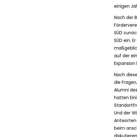
einigen Ja
Nach der B
Fördervere
SÜD zunäc
SÜD ein. E
maßgeblich
auf der ei
Expansion 
Nach diese
die Frager
Alumni des
hatten Ein
Standortfr
Und der Wi
Antworten 
beim ansch
diskutieren