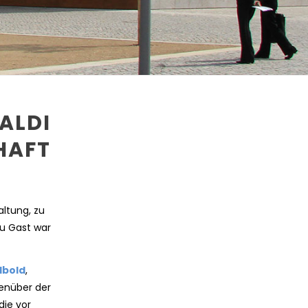
ALDI
HAFT
ltung, zu
u Gast war
lbold
,
genüber der
die vor