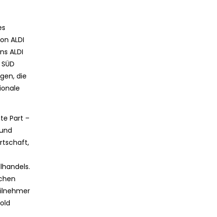
es
von ALDI
ns ALDI
I SÜD
gen, die
ionale
te Part –
 und
rtschaft,
lhandels.
ichen
eilnehmer
old