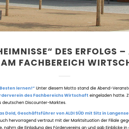
HEIMNISSE“ DES ERFOLGS – 
 AM FACHBEREICH WIRTSC
Besten lernen!“
Unter diesem Motto stand die Abend-Veransta
rderverein des Fachbereichs Wirtschaft
eingeladen hatte. Z
des deutschen Discounter-Marktes.
as Dold, Geschäftsführer von ALDI SÜD mit Sitz in Langense
auch hervorragend vertraut mit der Marktsituation der Filiale ge
, nahm die Einladung des Fördervereins an und gab Einblicke in 