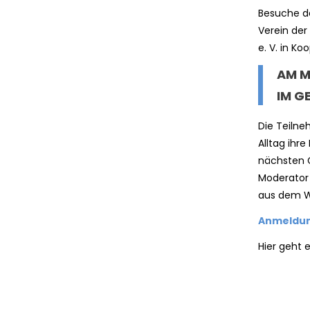
Besuche d
Verein der
e. V. in Ko
AM M
IM G
Die Teiln
Alltag ihr
nächsten 
Moderator 
aus dem Wo
Anmeldun
Hier geht