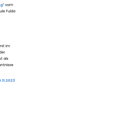
ng
” vom
ule Fulda
mit im
der
t als
nntnisse
.11.2023