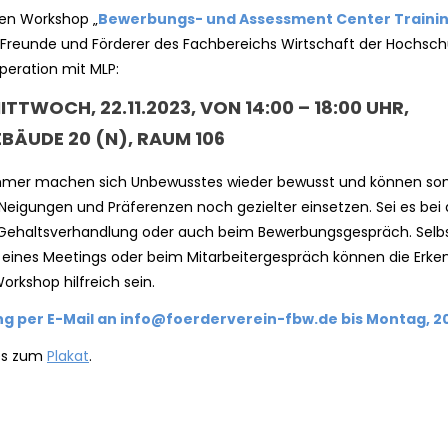
en Workshop „
Bewerbungs- und Assessment Center Traini
 Freunde und Förderer des Fachbereichs Wirtschaft der Hochsch
operation mit MLP:
ITTWOCH, 22.11.2023, VON 14:00 – 18:00 UHR,
EBÄUDE 20 (N), RAUM 106
ehmer machen sich Unbewusstes wieder bewusst und können so
e Neigungen und Präferenzen noch gezielter einsetzen. Sei es bei 
Gehaltsverhandlung oder auch beim Bewerbungsgespräch. Selbs
eines Meetings oder beim Mitarbeitergespräch können die Erke
rkshop hilfreich sein.
g per E-Mail an
info@foerderverein-fbw.de
bis Montag, 20
 es zum
Plakat
.