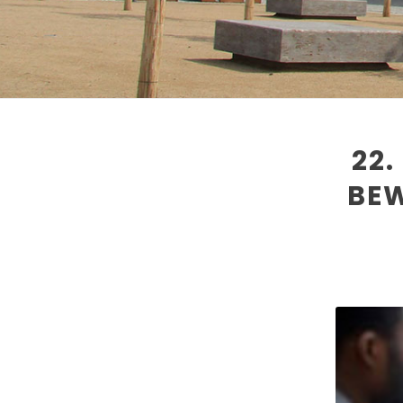
22
BE